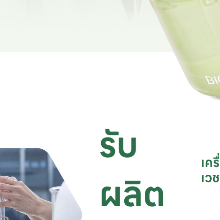
รับ
เคร
ผลิต
เว