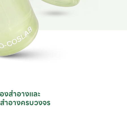
ื่องสำอางและ

ชสำอางครบวงจร