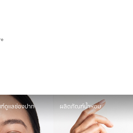
e

พ
ฑ์น้ำหอม
ผลิตภัณฑ์ซักล้างผ้า