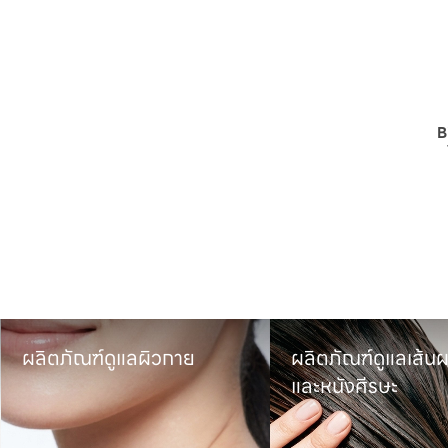
B
ผลิตภัณฑ์ดูแลเส้นผม

ผลิตภัณฑ์เครื่องส
และหนังศีรษะ