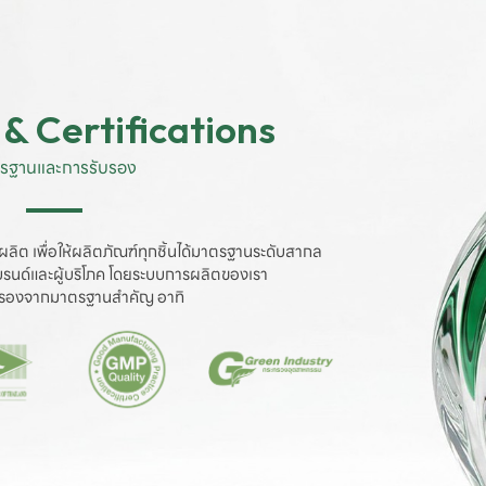
& Certifications
รฐานและการรับรอง
ผลิต เพื่อให้ผลิตภัณฑ์ทุกชิ้นได้มาตรฐานระดับสากล

งแบรนด์และผู้บริโภค โดยระบบการผลิตของเรา

ับรองจากมาตรฐานสำคัญ อาทิ