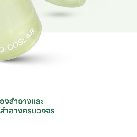
ื่องสำอางและ

ชสำอางครบวงจร