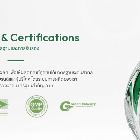
& Certifications
รฐานและการรับรอง
ผลิต เพื่อให้ผลิตภัณฑ์ทุกชิ้นได้มาตรฐานระดับสากล

งแบรนด์และผู้บริโภค โดยระบบการผลิตของเรา

ับรองจากมาตรฐานสำคัญ อาทิ