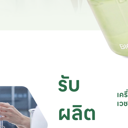
รับ
เคร
ผลิต
เว