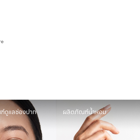
e

พ
ฑ์ดูแลช่องปาก
ผลิตภัณฑ์น้ำหอม