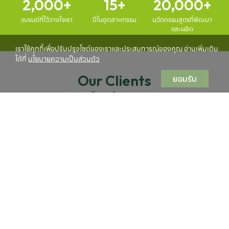
2,000
15
20,000
แบรนด์ที่ไว้วางใจเรา
ปีในอุตสาหกรรม
นวัตกรรมสูตรที่พัฒนา
และผลิต
เราใช้คุกกี้เพื่อปรับปรุงไซต์ของเราและประสบการณ์ของคุณ อ่านเพิ่มเติม
ได้ที่
นโยบายความเป็นส่วนตัว
Our Clients
ยอมรับ
แบรนด์ที่ไว้วางใจ Bio-Coslab
เราร่วมงานกับแบรนด์เครื่องสำอางและ Personal Care กว่า
2,000
แบรนด์
ทั้งในไทยและต่างประเทศ ครอบคลุมทั้งแบรนด์เริ่มต้นและแบรนด์
ที่เติบโตแล้วในตลาด
Start Your Brand