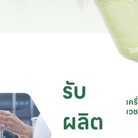
รับ
เคร
ผลิต
เว