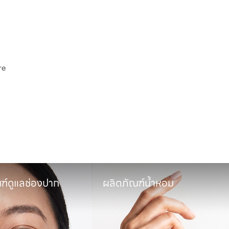
e

พ
ฑ์ดูแลช่องปาก
ผลิตภัณฑ์น้ำหอม