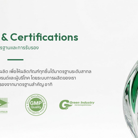
& Certifications
รฐานและการรับรอง
ผลิต เพื่อให้ผลิตภัณฑ์ทุกชิ้นได้มาตรฐานระดับสากล

งแบรนด์และผู้บริโภค โดยระบบการผลิตของเรา

ับรองจากมาตรฐานสำคัญ อาทิ