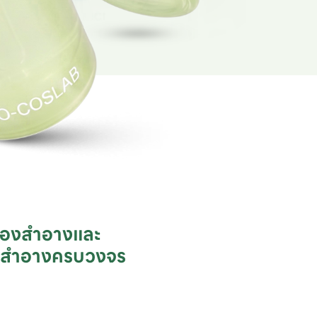
ื่องสำอางและ

ชสำอางครบวงจร