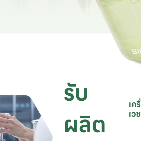
รับ
เคร
ผลิต
เว