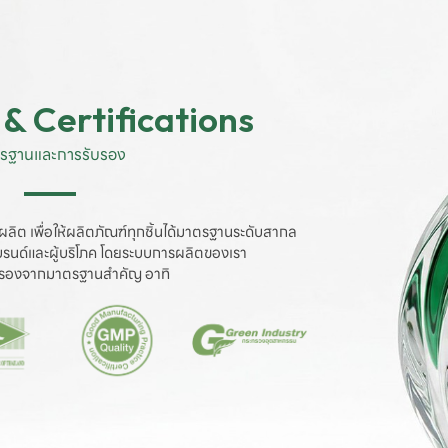
& Certifications
รฐานและการรับรอง
ผลิต เพื่อให้ผลิตภัณฑ์ทุกชิ้นได้มาตรฐานระดับสากล

งแบรนด์และผู้บริโภค โดยระบบการผลิตของเรา

ับรองจากมาตรฐานสำคัญ อาทิ