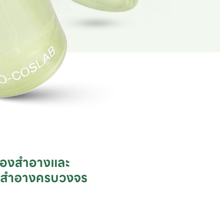
ื่องสำอางและ

ชสำอางครบวงจร