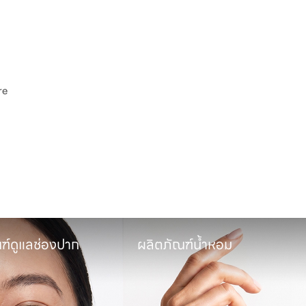
e

พ
ฑ์ดูแลช่องปาก
ผลิตภัณฑ์น้ำหอม