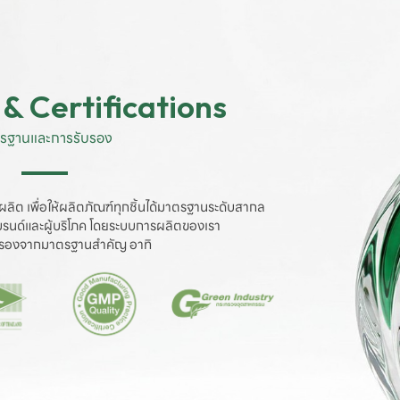
& Certifications
รฐานและการรับรอง
ผลิต เพื่อให้ผลิตภัณฑ์ทุกชิ้นได้มาตรฐานระดับสากล

งแบรนด์และผู้บริโภค โดยระบบการผลิตของเรา

ับรองจากมาตรฐานสำคัญ อาทิ