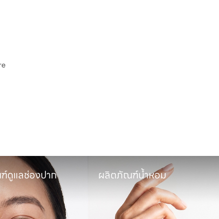
e

พ
ฑ์น้ำหอม
ผลิตภัณฑ์ซักล้างผ้า