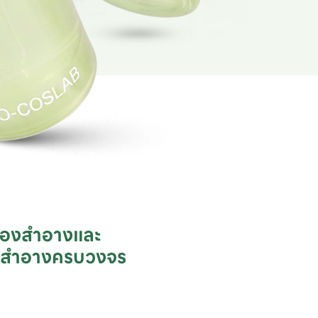
ื่องสำอางและ

ชสำอางครบวงจร