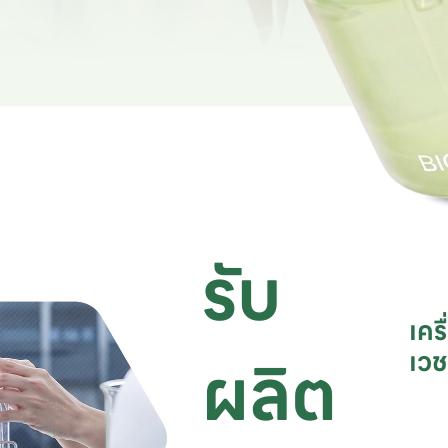
รับ
เคร
ผลิต
เว