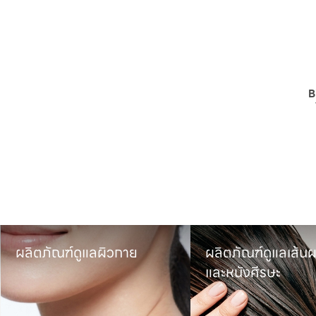
B
ผลิตภัณฑ์ดูแลเส้นผม

ผลิตภัณฑ์เครื่องส
และหนังศีรษะ