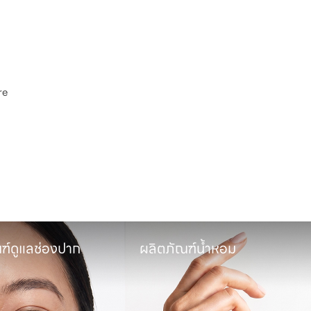
e

พ
ฑ์ดูแลช่องปาก
ผลิตภัณฑ์น้ำหอม