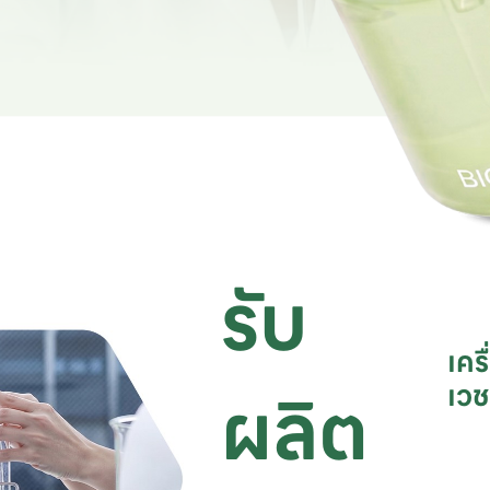
รับ
เคร
ผลิต
เว