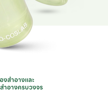
ื่องสำอางและ

ชสำอางครบวงจร