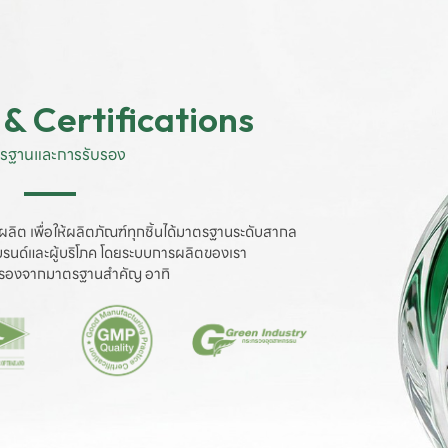
& Certifications
รฐานและการรับรอง
ผลิต เพื่อให้ผลิตภัณฑ์ทุกชิ้นได้มาตรฐานระดับสากล

งแบรนด์และผู้บริโภค โดยระบบการผลิตของเรา

ับรองจากมาตรฐานสำคัญ อาทิ