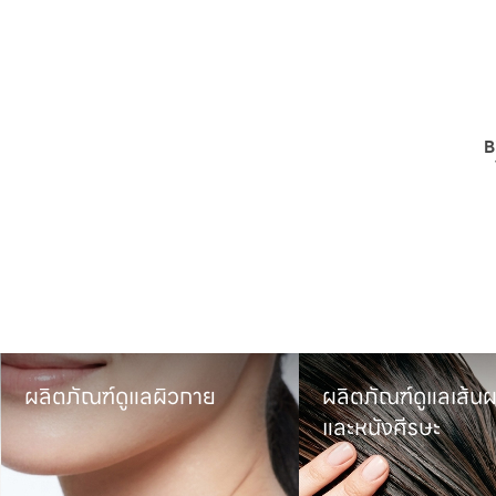
B
ูแลผิวกาย
ผลิตภัณฑ์ดูแลเส้นผม

และหนังศีรษะ