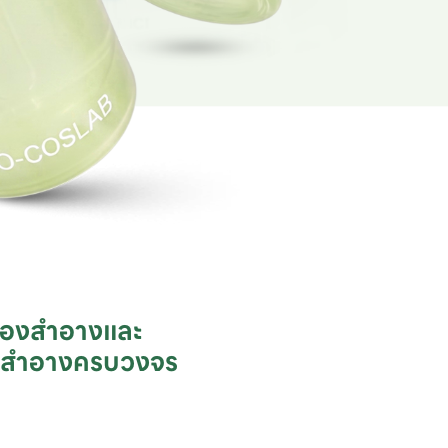
ื่องสำอางและ

ชสำอางครบวงจร