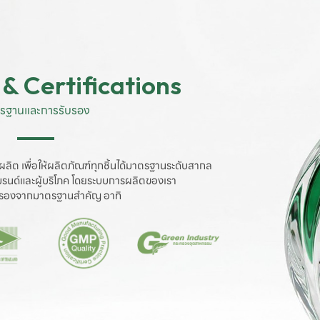
& Certifications
รฐานและการรับรอง
ผลิต เพื่อให้ผลิตภัณฑ์ทุกชิ้นได้มาตรฐานระดับสากล

งแบรนด์และผู้บริโภค โดยระบบการผลิตของเรา

ับรองจากมาตรฐานสำคัญ อาทิ