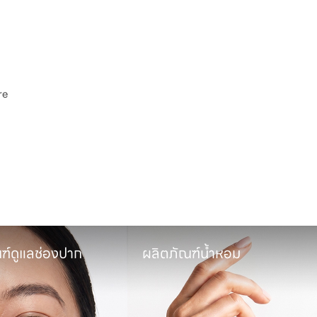
e

พ
ผลิตภัณฑ์น้ำหอม
ผลิตภัณฑ์ซั