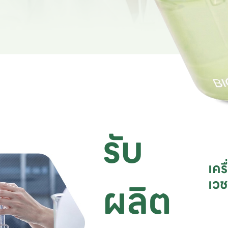
รับ
เคร
ผลิต
เว