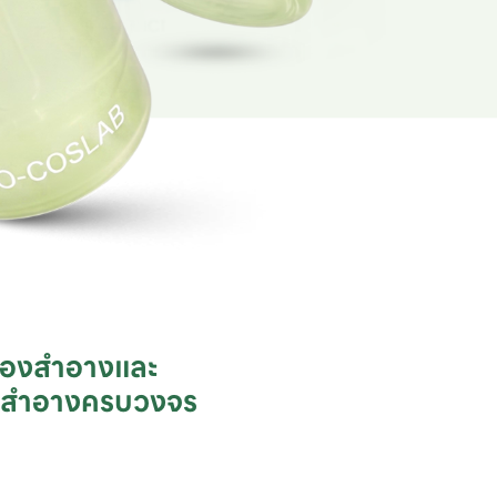
ื่องสำอางและ

ชสำอางครบวงจร