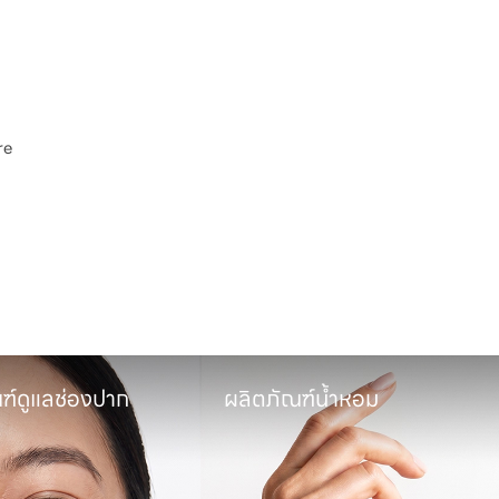
e

พ
ฑ์ดูแลช่องปาก
ผลิตภัณฑ์น้ำหอม