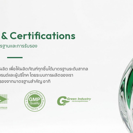
& Certifications
รฐานและการรับรอง
ผลิต เพื่อให้ผลิตภัณฑ์ทุกชิ้นได้มาตรฐานระดับสากล

งแบรนด์และผู้บริโภค โดยระบบการผลิตของเรา

ับรองจากมาตรฐานสำคัญ อาทิ