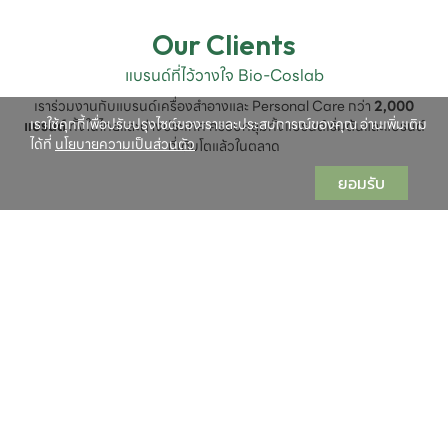
Our Clients
แบรนด์ที่ไว้วางใจ Bio-Coslab
เราร่วมงานกับแบรนด์เครื่องสำอางและ Personal Care กว่า
2,000
เราใช้คุกกี้เพื่อปรับปรุงไซต์ของเราและประสบการณ์ของคุณ อ่านเพิ่มเติม
แบรนด์
ทั้งในไทยและต่างประเทศ ครอบคลุมทั้งแบรนด์เริ่มต้นและแบรนด์
ได้ที่
นโยบายความเป็นส่วนตัว
ที่เติบโตแล้วในตลาด
ยอมรับ
Start Your Brand
เริ่มต้นสร้างแบรนด์เครื่องสำอางของคุณกับ Bio-Coslab
ไม่ว่าจะเริ่มต้นจากศูนย์หรือมีแบรนด์อยู่แล้ว Bio-Coslab พร้อมเป็น
พันธมิตร ดูแลคุณทุกขั้นตอน ตั้งแต่เลือกสูตร

พัฒนาผลิตภัณฑ์ ไปจนถึงการผลิตและออกสู่ตลาด