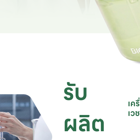
รับ
เคร
ผลิต
เว