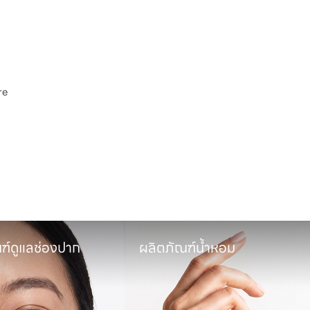
e

พ
ฑ์ดูแลช่องปาก
ผลิตภัณฑ์น้ำหอม