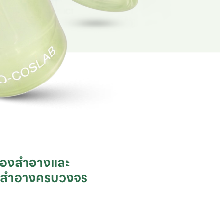
ื่องสำอางและ

ชสำอางครบวงจร