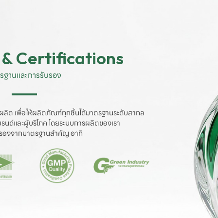
& Certifications
รฐานและการรับรอง
ผลิต เพื่อให้ผลิตภัณฑ์ทุกชิ้นได้มาตรฐานระดับสากล

งแบรนด์และผู้บริโภค โดยระบบการผลิตของเรา

ับรองจากมาตรฐานสำคัญ อาทิ