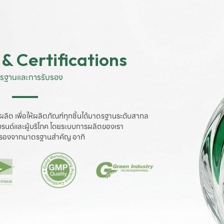
& Certifications
รฐานและการรับรอง
ผลิต เพื่อให้ผลิตภัณฑ์ทุกชิ้นได้มาตรฐานระดับสากล

งแบรนด์และผู้บริโภค โดยระบบการผลิตของเรา

ับรองจากมาตรฐานสำคัญ อาทิ