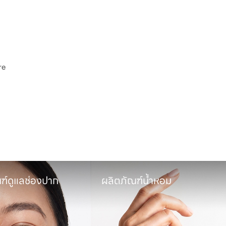
e

พ
ฑ์ดูแลช่องปาก
ผลิตภัณฑ์น้ำหอม