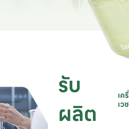
รับ
เคร
ผลิต
เว