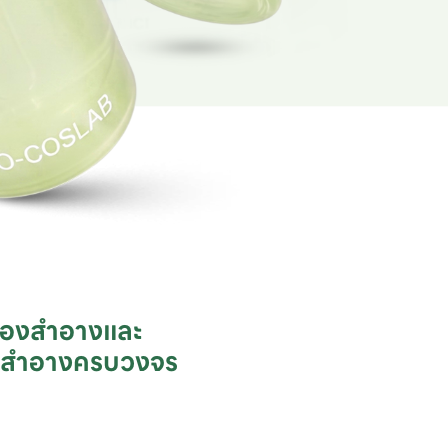
ื่องสำอางและ

ชสำอางครบวงจร